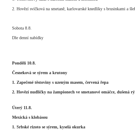
2. Hovězí svíčková na smetaně, karlovarské knedlíky s brusinkami a šl
Sobota 8.8.
Dle denní nabídky
Pondělí 10.8.
Česneková se sýrem a krutony
1. Zapečené těstoviny s uzeným masem, červená řepa
2. Hovězí nudličky na žampionech ve smetanové omáčce, dušená rý
Úterý 11.8.
Mexická s klobásou
1. Srbské rizoto se sýrem, kyselá okurka