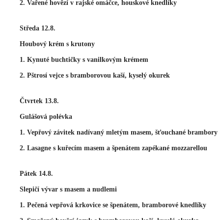
2. Vařené hovězí v rajské omáčce, houskové knedlíky
Středa 12.8.
Houbový krém s krutony
1. Kynuté buchtičky s vanilkovým krémem
2. Pštrosí vejce s bramborovou kaší, kyselý okurek
Čtvrtek 13.8.
Gulášová polévka
1. Vepřový závitek nadívaný mletým masem, šťouchané brambory
2. Lasagne s kuřecím masem a špenátem zapékané mozzarellou
Pátek 14.8.
Slepičí vývar s masem a nudlemi
1. Pečená vepřová krkovice se špenátem, bramborové knedlíky