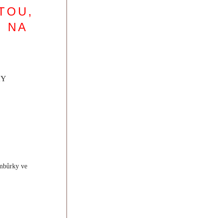
TOU,
O NA
KY
ambůrky ve