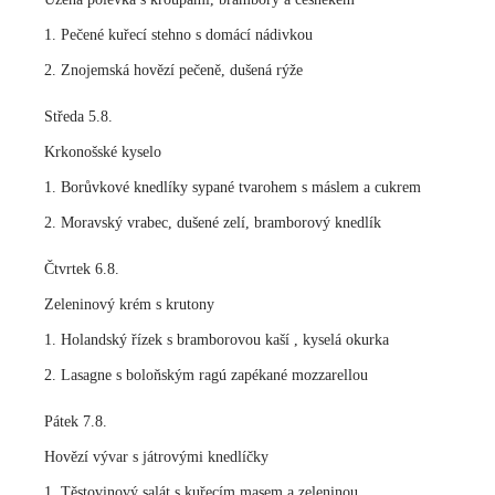
1. Pečené kuřecí stehno s domácí nádivkou
2. Znojemská hovězí pečeně, dušená rýže
Středa 5.8.
Krkonošské kyselo
1. Borůvkové knedlíky sypané tvarohem s máslem a cukrem
2. Moravský vrabec, dušené zelí, bramborový knedlík
Čtvrtek 6.8.
Zeleninový krém s krutony
1. Holandský řízek s bramborovou kaší , kyselá okurka
2. Lasagne s boloňským ragú zapékané mozzarellou
Pátek 7.8.
Hovězí vývar s játrovými knedlíčky
1. Těstovinový salát s kuřecím masem a zeleninou