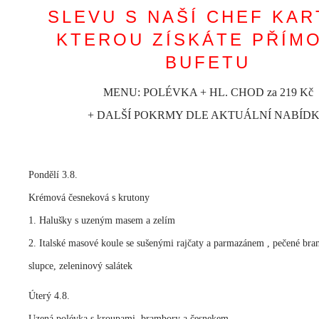
SLEVU S NAŠÍ CHEF KAR
KTEROU ZÍSKÁTE PŘÍM
BUFETU
MENU: POLÉVKA + HL. CHOD za 219 Kč
+ DALŠÍ POKRMY DLE AKTUÁLNÍ NABÍD
Pondělí 3.8.
Krémová česneková s krutony
1. Halušky s uzeným masem a zelím
2. Italské masové koule se sušenými rajčaty a parmazánem , pečené br
slupce, zeleninový salátek
Úterý 4.8.
Uzená polévka s kroupami, brambory a česnekem